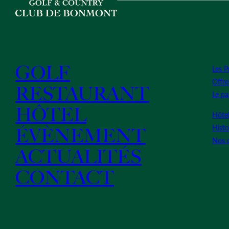
GOLF
Les P
Offre
RESTAURANT
Le pa
HÔTEL
Hôte
Histo
ÉVÈNEMENT
Nos 
ACTUALITÉS
CONTACT