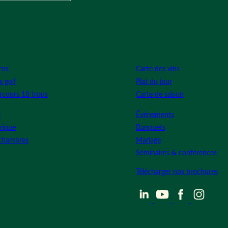
ros
Carte des vins
s golf
Plat du jour
rcours 18 trous
Carte de saison
l
Évènements
rique
Banquets
chambres
Mariage
Séminaires & conférences
Télécharger nos brochures