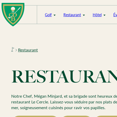
Skip
to
content
Golf
Restaurant
Hôtel
É
Restaurant
RESTAURA
Notre Chef, Mégan Minjard, et sa brigade sont heureux de 
restaurant Le Cercle. Laissez-vous séduire par nos plats de
mer, soigneusement cuisinés pour ravir vos papilles.