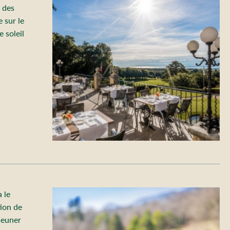
e des
 sur le
e soleil
 le
ion de
éjeuner