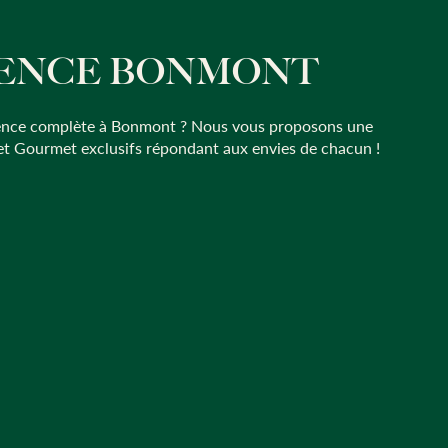
IENCE BONMONT
L
ience complète à Bonmont ? Nous vous proposons une
Envie
 et Gourmet exclusifs répondant aux envies de chacun !
sélec