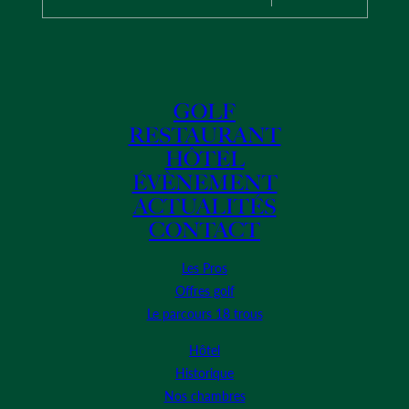
GOLF
RESTAURANT
HÔTEL
ÉVÈNEMENT
ACTUALITÉS
CONTACT
Les Pros
Offres golf
Le parcours 18 trous
Hôtel
Historique
Nos chambres