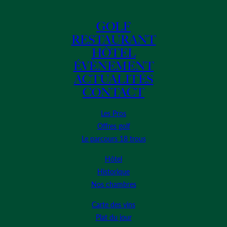
GOLF
RESTAURANT
HÔTEL
ÉVÈNEMENT
ACTUALITÉS
CONTACT
Les Pros
Offres golf
Le parcours 18 trous
Hôtel
Historique
Nos chambres
Carte des vins
Plat du jour