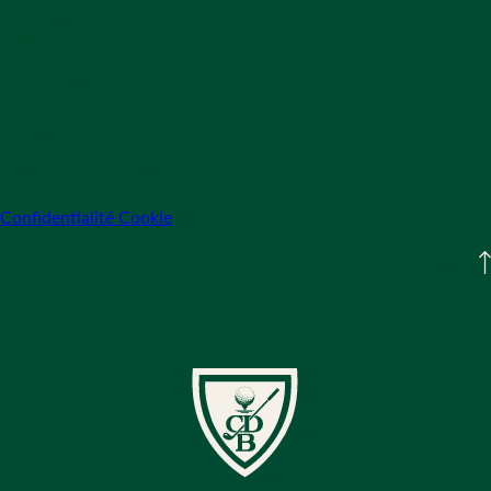
1275 Chéserex
Suisse
+41 (0)22 369 99 60
hotel@bonmont.com
© 2023 Golf de Bonmont. Tous droits réservés.
Confidentialité Cookie
Haut