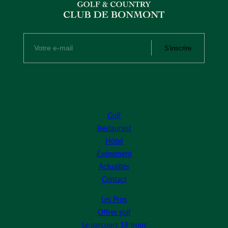
S'inscrire
Golf
Restaurant
Hôtel
Évènement
Actualités
Contact
Les Pros
Offres golf
Le parcours 18 trous