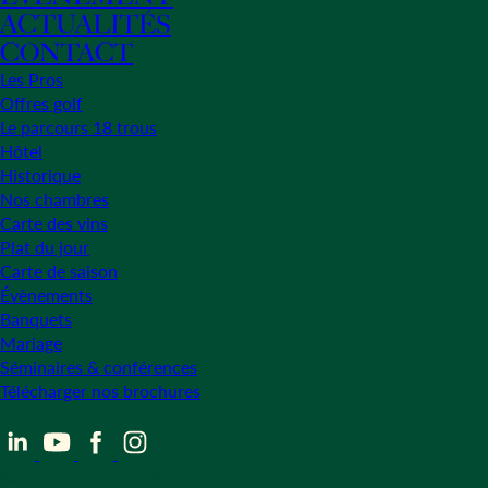
ACTUALITÉS
CONTACT
Les Pros
Offres golf
Le parcours 18 trous
Hôtel
Historique
Nos chambres
Carte des vins
Plat du jour
Carte de saison
Évènements
Banquets
Mariage
Séminaires & conférences
Télécharger nos brochures
Route de Bonmont 31