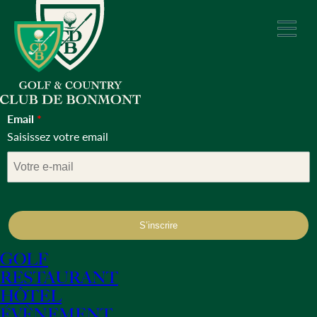
Skip
to
content
Email
*
Saisissez votre email
S’inscrire
GOLF
RESTAURANT
HÔTEL
ÉVÈNEMENT