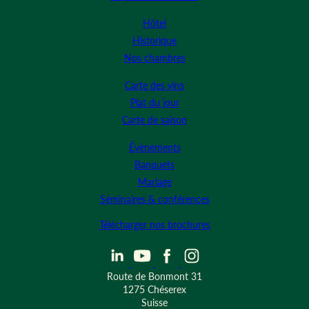
Hôtel
Historique
Nos chambres
Carte des vins
Plat du jour
Carte de saison
Évènements
Banquets
Mariage
Séminaires & conférences
Télécharger nos brochures
Route de Bonmont 31
1275 Chéserex
Suisse