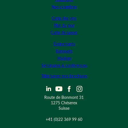
Nos chambres
Carte des vins
Plat du jour
Carte de saison
Évènements
Banquets
Mariage
Séminaires & conférences
Télécharger nos brochures
Route de Bonmont 31
1275 Chéserex
Suisse
+41 (0)22 369 99 60