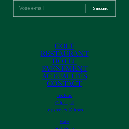
S'inscrire
GOLF
RESTAURANT
HÔTEL
ÉVÈNEMENT
ACTUALITÉS
CONTACT
Les Pros
Offres golf
Le parcours 18 trous
Hôtel
Historique