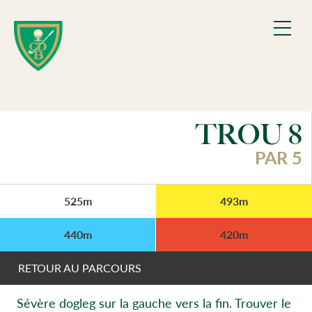
Skip
TROU
8
to
content
PAR 5
525m
493m
440m
420m
RETOUR AU PARCOURS
Sévère dogleg sur la gauche vers la fin. Trouver le